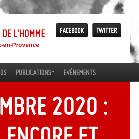
Facebook
Twitter
s de l'Homme
x-en-Provence
éos
Publications
Evénements
mbre 2020 :
, encore et