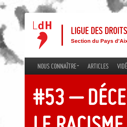
Ligue des droit
Section du Pays d'Ai
Nous connaître
Articles
Vid
#53 – Déce
Le racisme