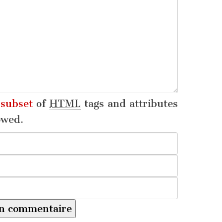
a
subset
of
HTML
tags and attributes
owed.