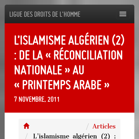
Ligue des droits de l'Homme
Toggl
navig
L’islamisme algérien (2)
: de la « réconciliation
nationale » au
« printemps arabe »
7 novembre, 2011
Articles
L’islamisme algérien (2) :