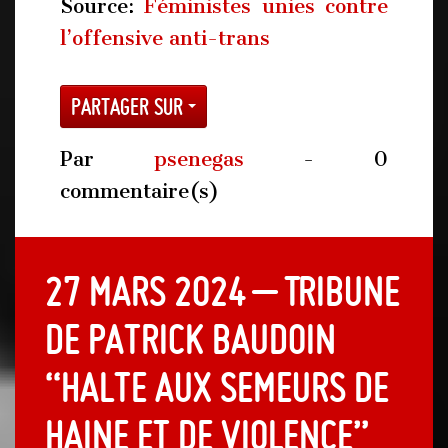
Source:
Féministes unies contre
l’offensive anti-trans
Partager sur
Par
psenegas
- 0
commentaire(s)
27 mars 2024 – Tribune
de Patrick Baudoin
“Halte aux semeurs de
haine et de violence”