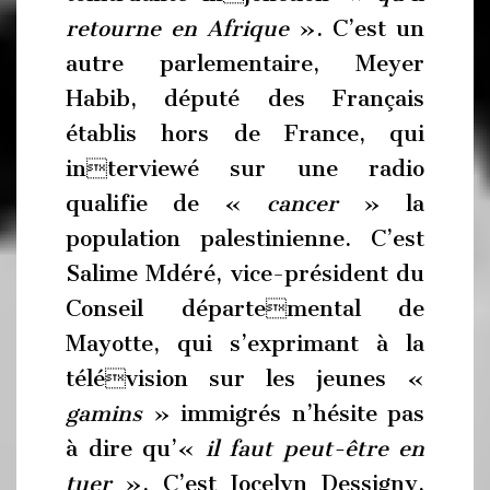
retourne en Afrique
». C’est un
autre parlementaire, Meyer
Habib, député des Français
établis hors de France, qui
interviewé sur une radio
qualifie de «
cancer
» la
population palestinienne. C’est
Salime Mdéré, vice-président du
Conseil départemental de
Mayotte, qui s’exprimant à la
télévision sur les jeunes «
gamins
» immigrés n’hésite pas
à dire qu’«
il faut peut-être en
tuer
». C’est Jocelyn Dessigny,