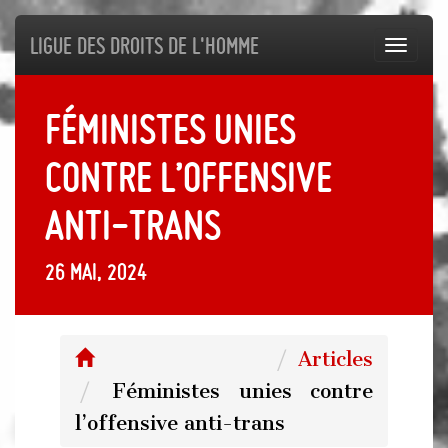
Ligue des droits de l'Homme
Toggl
navig
Féministes unies
contre l’offensive
anti-trans
26 mai, 2024
Articles
Féministes unies contre
l’offensive anti-trans