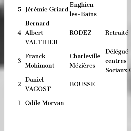
Enghien-
5
Jérémie Griard
les-Bains
Bernard-
4
Albert
RODEZ
Retraité
VAUTHIER
Délégué
Franck
Charleville
3
centres
Mohimont
Mézières
Sociaux 
Daniel
2
BOUSSE
VAGOST
1
Odile Morvan