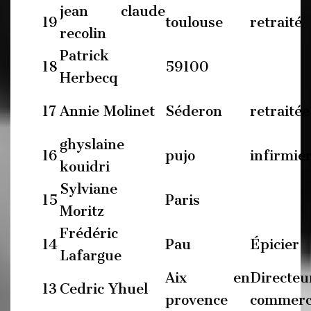
jean claude
19
toulouse
retraité
recolin
Patrick
18
59100
Herbecq
17
Annie Molinet
Séderon
retraitée
ghyslaine
16
pujo
infirmie
kouidri
Sylviane
15
Paris
Moritz
Frédéric
14
Pau
Épicier
Lafargue
Aix en
Directeu
13
Cedric Yhuel
provence
commerc