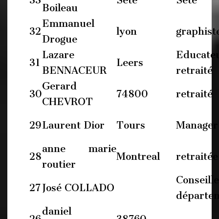
33
Sète
Sète
Boileau
Emmanuel
32
lyon
graphist
Drogue
Lazare
Educate
31
Leers
BENNACEUR
retraité
Gerard
30
74800
retraité
CHEVROT
29
Laurent Dior
Tours
Manager
anne marie
28
Montreal
retraitée
routier
Conseill
27
José COLLADO
départe
daniel