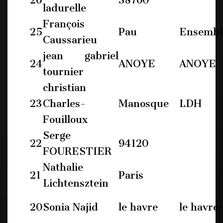
26
38760
ladurelle
François
25
Pau
Ensembl
Caussarieu
jean gabriel
24
ANOYE
ANOYE
tournier
christian
23
Charles-
Manosque
LDH
Fouilloux
Serge
22
94120
FOURESTIER
Nathalie
21
Paris
Lichtensztein
20
Sonia Najid
le havre
le havre