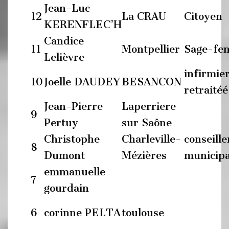
Jean-Luc
12
La CRAU
Citoyen
KERENFLEC’H
Candice
11
Montpellier
Sage-f
Lelièvre
infirmie
10
Joelle DAUDEY
BESANCON
retraitéé
Jean-Pierre
Laperriere
9
Pertuy
sur Saône
Christophe
Charleville-
conseille
8
Dumont
Mézières
municipa
emmanuelle
7
gourdain
6
corinne PELTA
toulouse