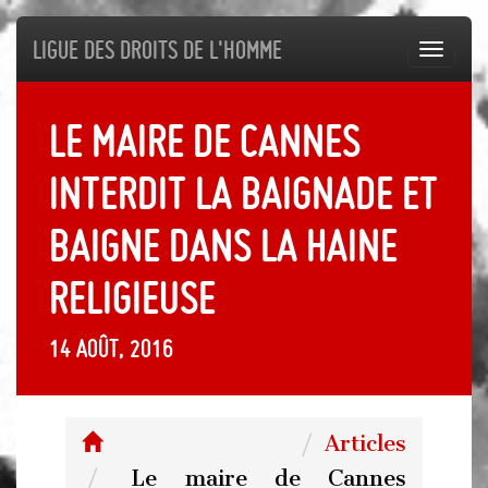
Ligue des droits de l'Homme
Toggl
navig
Le maire de Cannes
interdit la baignade et
baigne dans la haine
religieuse
14 août, 2016
Articles
Le maire de Cannes