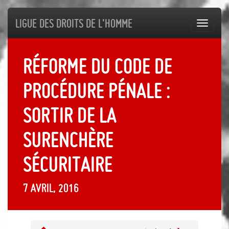
Ligue des droits de l'Homme
Toggl
navig
Réforme du Code de
procédure pénale :
sortir de la
surenchère
sécuritaire
7 avril, 2016