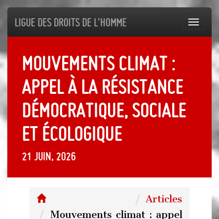
Ligue des droits de l'Homme
Toggl
navig
Mouvements climat :
appel à la résistance
démocratique, sociale
et écologique
21 juin, 2026
Articles
Mouvements climat : appel