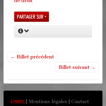
de droit
Partager sur
← Billet précédent
Billet suivant →
Mentions légales
Contact
À propos