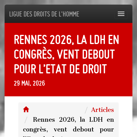
Ligue des droits de l'Homme
Toggl
navig
Rennes 2026, la LDH en
congrès, vent debout
pour l’Etat de droit
29 mai, 2026
Articles
Rennes 2026, la LDH en
congrès, vent debout pour