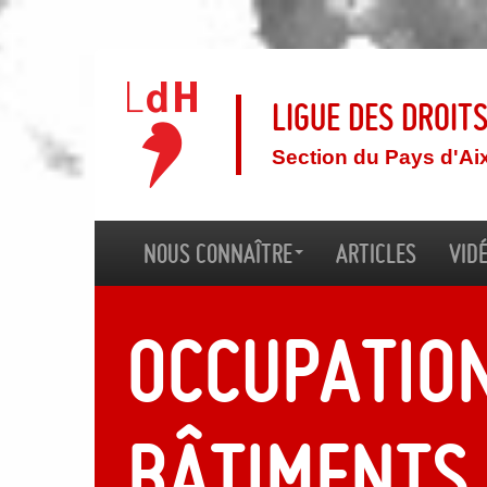
Ligue des droit
Section du Pays d'Ai
Nous connaître
Articles
Vid
Occupatio
bâtiments 