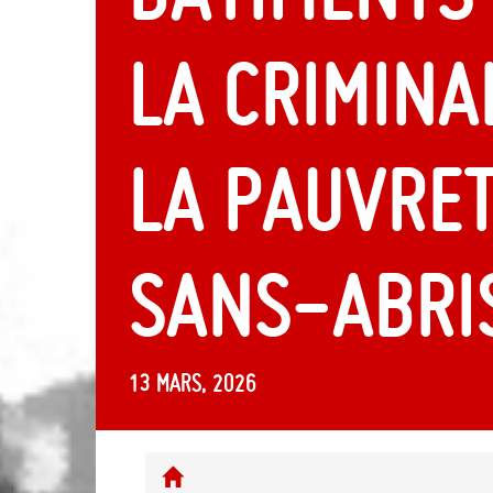
la crimina
la pauvret
sans-abri
13 mars, 2026