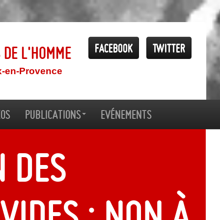
Facebook
Twitter
s de l'Homme
x-en-Provence
éos
Publications
Evénements
n des
vides : non à