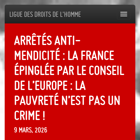
Ligue des droits de l'Homme
Toggl
navig
Arrêtés anti-
mendicité : la France
épinglée par le Conseil
de l’Europe : La
pauvreté n’est pas un
crime !
9 mars, 2026