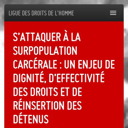
Ligue des droits de l'Homme
Toggl
navig
S’attaquer à la
surpopulation
carcérale : un enjeu de
dignité, d’effectivité
des droits et de
réinsertion des
détenus