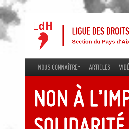
Ligue des droit
Section du Pays d'Ai
Nous connaître
Articles
Vid
Non à l’imp
Solidarité