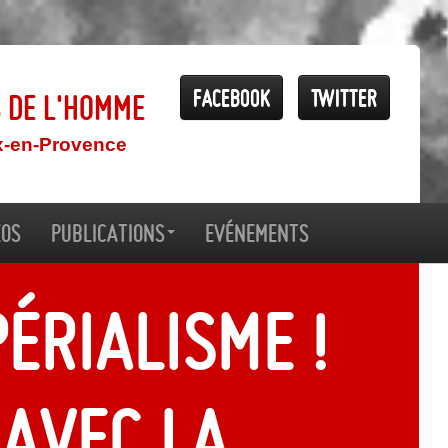
Facebook
Twitter
s de l'Homme
x-en-Provence
éos
Publications
Evénements
érialisme !
 avec la