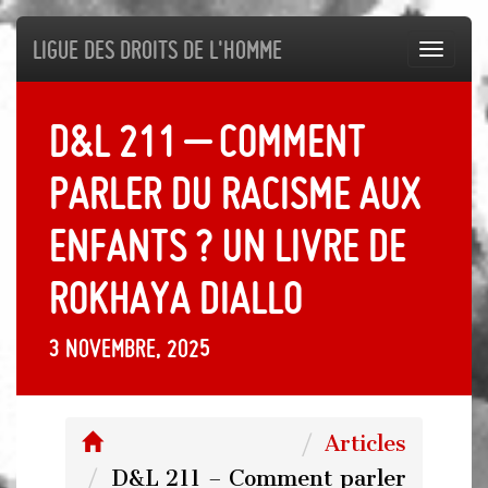
Ligue des droits de l'Homme
Toggl
navig
D&L 211 – Comment
parler du racisme aux
enfants ? Un livre de
Rokhaya Diallo
3 novembre, 2025
Articles
D&L 211 – Comment parler