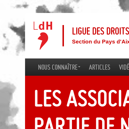
Ligue des droit
Section du Pays d'Ai
Nous connaître
Articles
Vid
Les associ
partie de 