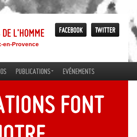
Facebook
Twitter
s de l'Homme
x-en-Provence
éos
Publications
Evénements
ations font
notre