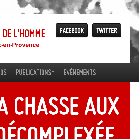
Facebook
Twitter
s de l'Homme
x-en-Provence
éos
Publications
Evénements
la chasse aux
 décomplexée