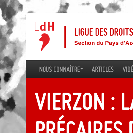
Ligue des droit
Section du Pays d'Ai
Nous connaître
Articles
Vid
Vierzon : 
précaires