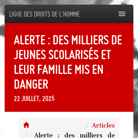
Ligue des droits de l'Homme
Toggl
navig
Alerte : des milliers de
jeunes scolarisés et
leur famille mis en
danger
22 juillet, 2025
Articles
Alerte : des milliers de