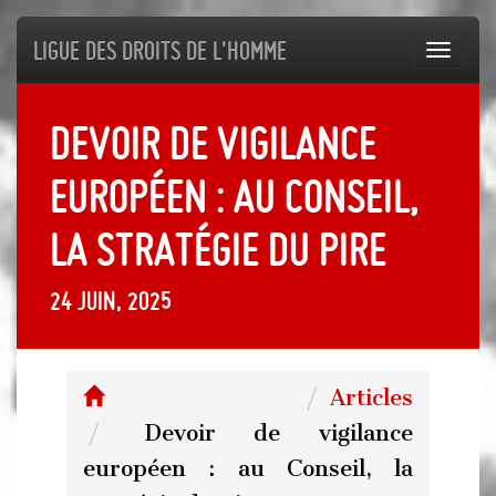
Ligue des droits de l'Homme
Toggl
navig
Devoir de vigilance
européen : au Conseil,
la stratégie du pire
24 juin, 2025
Articles
Devoir de vigilance
européen : au Conseil, la