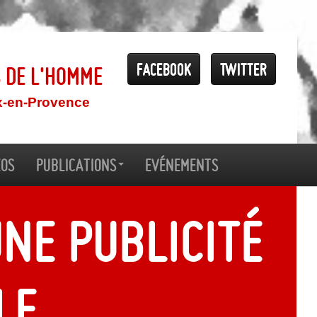
Facebook
Twitter
s de l'Homme
x-en-Provence
éos
Publications
Evénements
une publicité
le