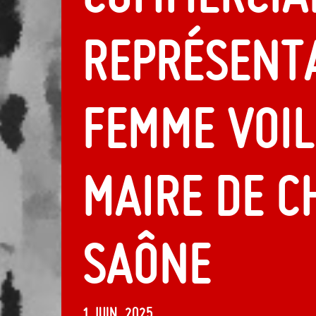
représent
femme voil
maire de 
Saône
1 juin, 2025