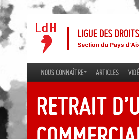
Ligue des droit
Section du Pays d'Ai
Nous connaître
Articles
Vid
Retrait d’
commercia