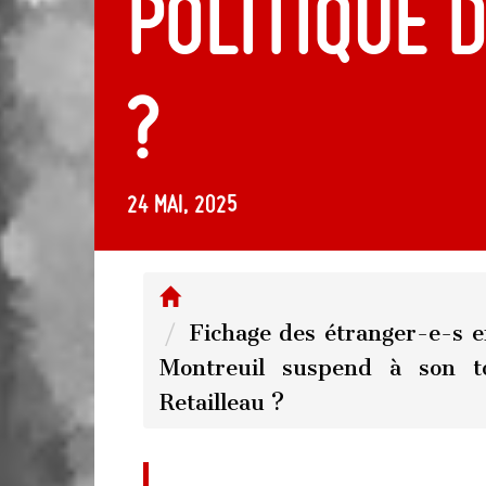
politique 
?
24 mai, 2025
Fichage des étranger-e-s en
Montreuil suspend à son to
Retailleau ?