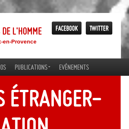
Facebook
Twitter
s de l'Homme
x-en-Provence
éos
Publications
Evénements
s étranger-
uation