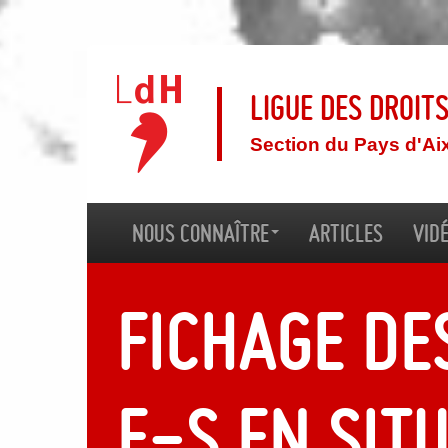
Ligue des droit
Section du Pays d'Ai
Nous connaître
Articles
Vid
Fichage de
e-s en sit