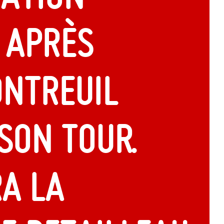
: après
ontreuil
son tour.
ra la