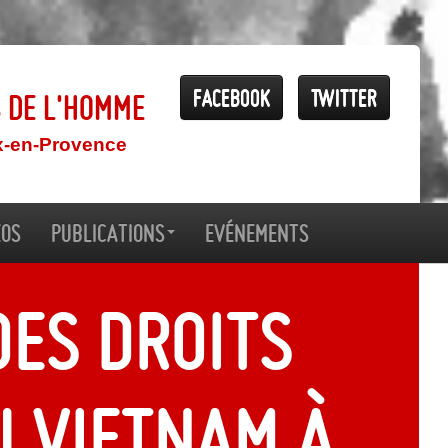
Facebook
Twitter
s de l'Homme
x-en-Provence
éos
Publications
Evénements
des droits
u Vietnam à