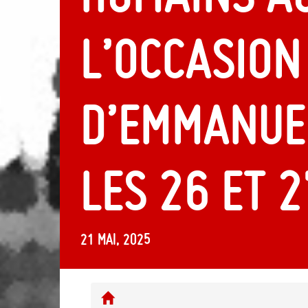
l’occasion 
d’Emmanue
les 26 et 2
21 mai, 2025