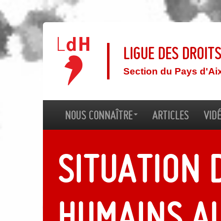
Ligue des droit
Section du Pays d'Ai
Nous connaître
Articles
Vid
Situation 
humains a