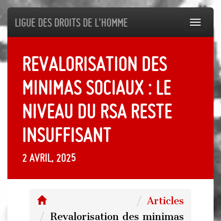
Ligue des droits de l'Homme
Toggl
navig
Revalorisation des
minimas sociaux : le
niveau du RSA reste
insuffisant
2 avril, 2025
Articles
Revalorisation des minimas