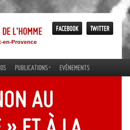
Facebook
Twitter
s de l'Homme
x-en-Provence
éos
Publications
Evénements
non au
 » et à la