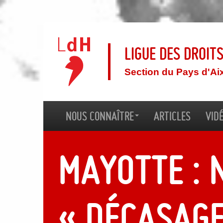
Ligue des droit
Section du Pays d'Ai
Nous connaître
Articles
Vid
Mayotte : 
« décasage