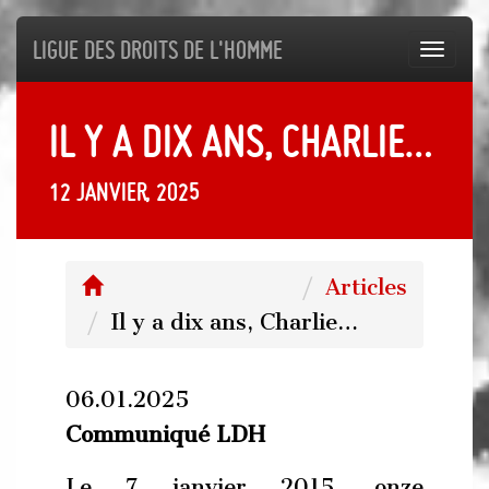
Ligue des droits de l'Homme
Toggl
navig
Il y a dix ans, Charlie…
12 janvier, 2025
Articles
Il y a dix ans, Charlie…
06.01.2025
Communiqué LDH
Le 7 janvier 2015, onze