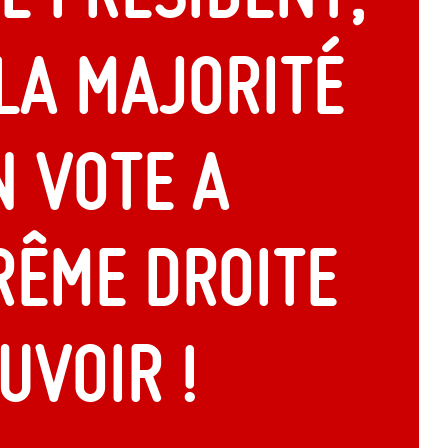
la majorité
n vote a
rême droite
uvoir !