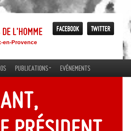
Facebook
Twitter
s de l'Homme
x-en-Provence
éos
Publications
Evénements
ant,
e Président,