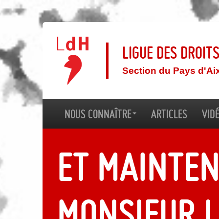
Ligue des droit
Section du Pays d'Ai
Nous connaître
Articles
Vid
Et mainten
monsieur l