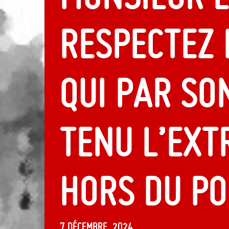
respectez 
qui par so
tenu l’ext
hors du po
7 décembre, 2024