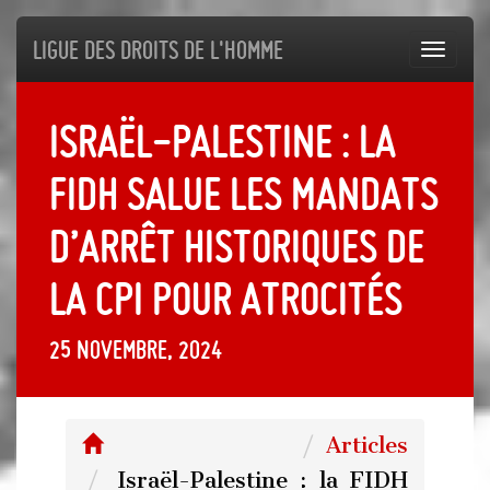
Ligue des droits de l'Homme
Toggl
navig
Israël-Palestine : la
FIDH salue les mandats
d’arrêt historiques de
la CPI pour atrocités
25 novembre, 2024
Articles
Israël-Palestine : la FIDH