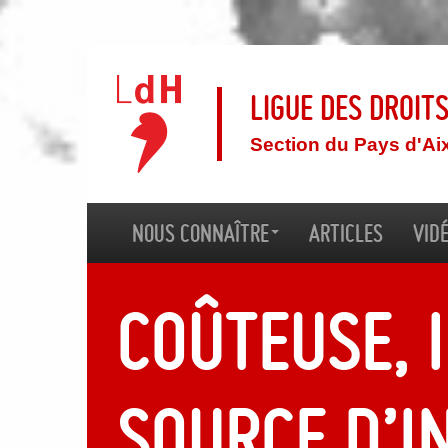
Ligue des droit
Section du Pays d'Ai
Nous connaître
Articles
Vid
Coûteuse, 
source d’in