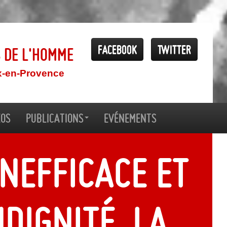
Facebook
Twitter
s de l'Homme
x-en-Provence
éos
Publications
Evénements
inefficace et
dignité, la