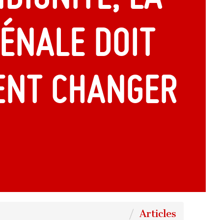
pénale doit
ent changer
Articles