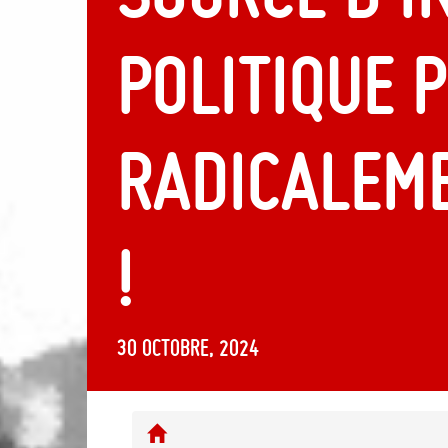
politique 
radicalem
!
30 octobre, 2024