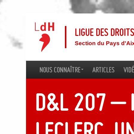
Ligue des droit
Section du Pays d'Ai
Nous connaître
Articles
Vid
D&L 207 – 
Leclerc. Un