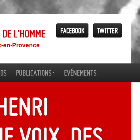
Facebook
Twitter
s de l'Homme
x-en-Provence
éos
Publications
Evénements
Henri
e voix, des