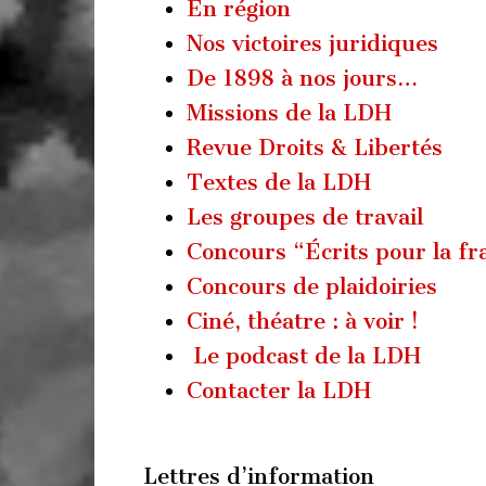
En région
Nos victoires juridiques
De 1898 à nos jours…
Missions de la LDH
Revue Droits & Libertés
Textes de la LDH
Les groupes de travail
Concours “Écrits pour la fr
Concours de plaidoiries
Ciné, théatre : à voir !
Le podcast de la LDH
Contacter la LDH
Lettres d’information