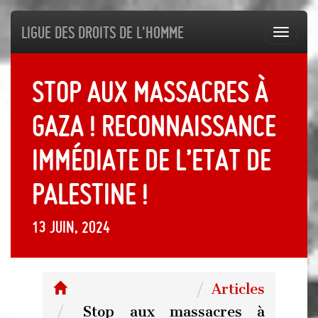
Ligue des droits de l'Homme
Toggl
navig
Stop aux massacres à
Gaza ! Reconnaissance
immédiate de l’Etat de
Palestine !
13 juin, 2024
Articles
Stop aux massacres à