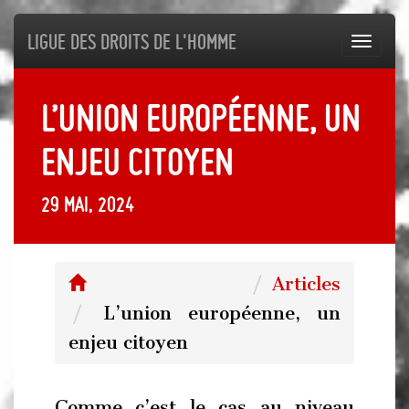
Ligue des droits de l'Homme
Toggl
navig
L’union européenne, un
enjeu citoyen
29 mai, 2024
Articles
L’union européenne, un
enjeu citoyen
Comme c’est le cas au niveau