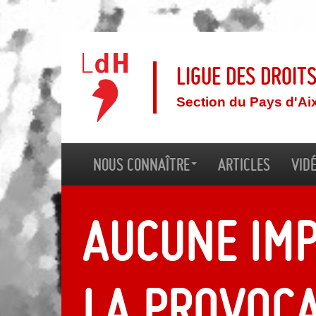
Ligue des droit
Section du Pays d'Ai
Nous connaître
Articles
Vid
Aucune imp
la provoca