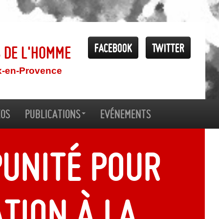
Facebook
Twitter
s de l'Homme
x-en-Provence
éos
Publications
Evénements
unité pour
tion à la