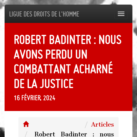
Ligue des droits de l'Homme
Toggl
navig
Robert Badinter : nous
avons perdu un
combattant acharné
de la justice
16 février, 2024
Articles
Robert Badinter : nous