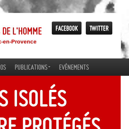
Facebook
Twitter
s de l'Homme
x-en-Provence
éos
Publications
Evénements
s isolés
re protégés,