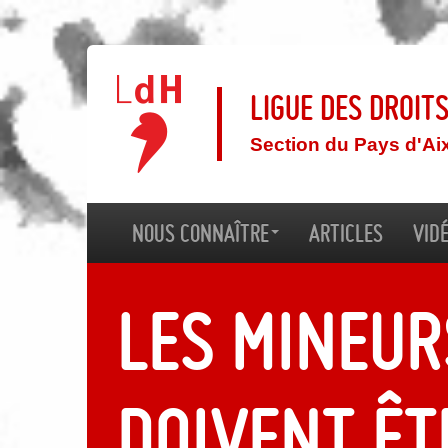
Ligue des droit
Section du Pays d'Ai
Nous connaître
Articles
Vid
Les mineur
doivent êt