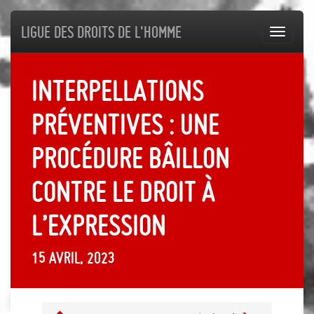
Ligue des droits de l'Homme
Toggl
navig
Interpellations
préventives : une
procédure bâillon
contre le droit à
l’expression
15 avril, 2023