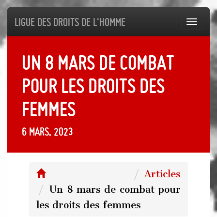
Ligue des droits de l'Homme
Toggl
navig
Un 8 mars de combat
pour les droits des
femmes
6 mars, 2023
Articles
Un 8 mars de combat pour
les droits des femmes