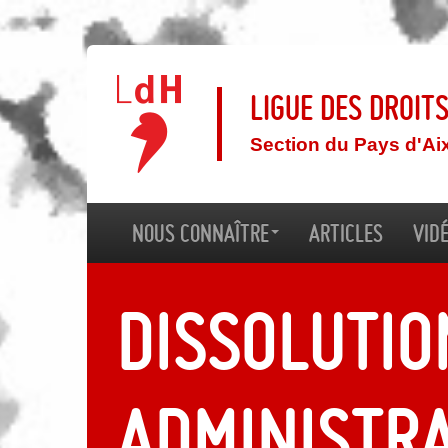
Ligue des droit
Section du Pays d'Ai
Nous connaître
Articles
Vid
Dissolutio
administra