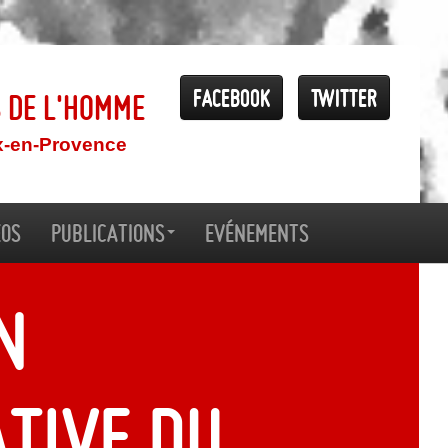
Facebook
Twitter
s de l'Homme
x-en-Provence
éos
Publications
Evénements
n
tive du