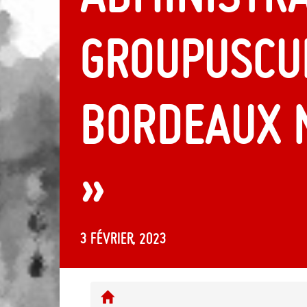
groupuscu
Bordeaux 
»
3 février, 2023