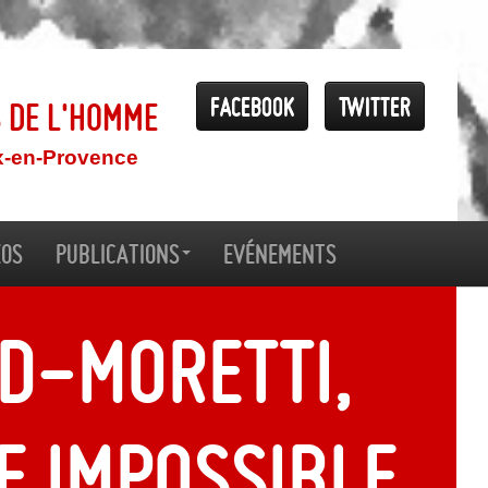
Facebook
Twitter
s de l'Homme
x-en-Provence
éos
Publications
Evénements
d-Moretti,
e impossible