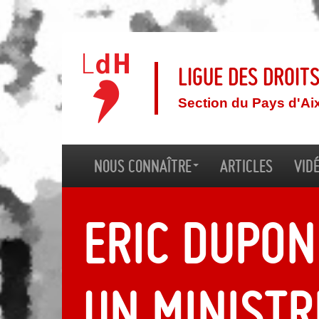
Ligue des droit
Section du Pays d'Ai
Nous connaître
Articles
Vid
Eric Dupon
un ministr