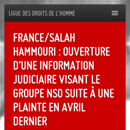
Ligue des droits de l'Homme
Toggl
navig
France/Salah
Hammouri : ouverture
d’une information
judiciaire visant le
groupe NSO suite à une
plainte en avril
dernier