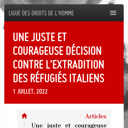
Ligue des droits de l'Homme
Toggl
navig
Une juste et
courageuse décision
contre l’extradition
des réfugiés italiens
1 juillet, 2022
Articles
Une juste et courageuse