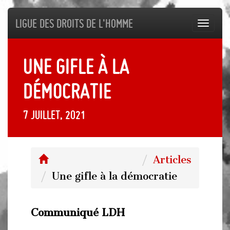
Ligue des droits de l'Homme
Toggl
navig
Une gifle à la
démocratie
7 juillet, 2021
Articles
Une gifle à la démocratie
Communiqué LDH