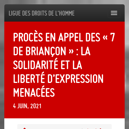
Ligue des droits de l'Homme
Toggl
navig
Procès en appel des « 7
de Briançon » : la
solidarité et la
liberté d’expression
menacées
4 juin, 2021