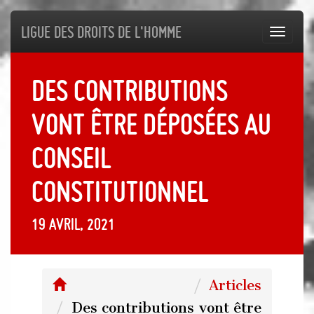
Ligue des droits de l'Homme
Toggl
navig
Des contributions
vont être déposées au
Conseil
constitutionnel
19 avril, 2021
Articles
Des contributions vont être