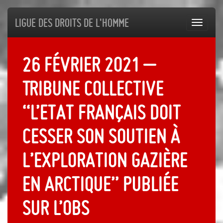
Ligue des droits de l'Homme
Toggl
navig
26 février 2021 –
Tribune collective
“L’Etat français doit
cesser son soutien à
l’exploration gazière
en Arctique” publiée
sur L’Obs