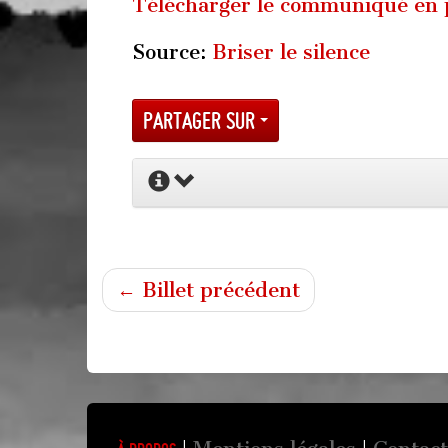
Télécharger le communiqué en 
Source:
Briser le silence
Partager sur
← Billet précédent