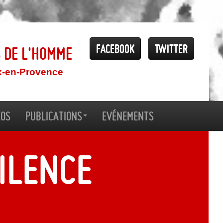
Facebook
Twitter
s de l'Homme
x-en-Provence
éos
Publications
Evénements
silence