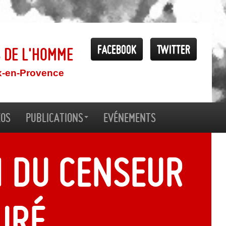
Facebook
Twitter
s de l'Homme
x-en-Provence
éos
Publications
Evénements
 du censeur
uré