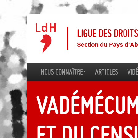
Ligue des droit
Section du Pays d'Ai
Nous connaître
Articles
Vid
Vadémécum
et du cens