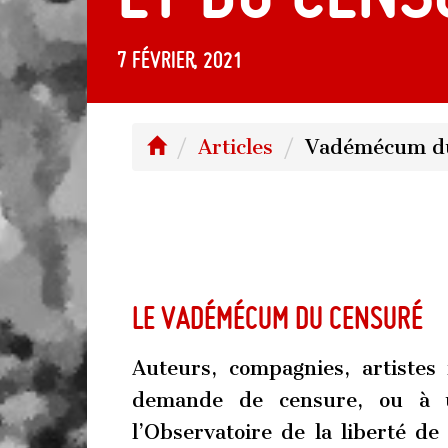
7 février, 2021
Articles
Vadémécum du
Le vadémécum du censuré
Auteurs, compagnies, artistes
demande de censure, ou à u
l’Observatoire de la liberté d