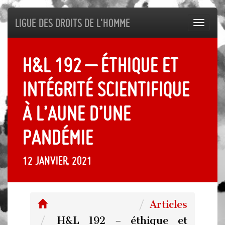
Ligue des droits de l'Homme
Toggl
navig
H&L 192 – éthique et
intégrité scientifique
à l’aune d’une
pandémie
12 janvier, 2021
Articles
H&L 192 – éthique et