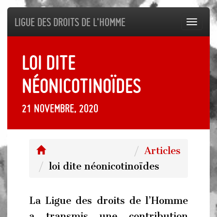
Ligue des droits de l'Homme
Toggl
navig
loi dite
néonicotinoïdes
21 novembre, 2020
Articles
loi dite néonicotinoïdes
La Ligue des droits de l’Homme
a transmis une contribution