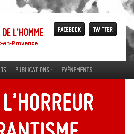
Facebook
Twitter
s de l'Homme
x-en-Provence
éos
Publications
Evénements
 l’horreur
rantisme