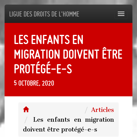
Ligue des droits de l'Homme
Toggl
navig
Les enfants en
migration doivent être
protégé-e-s
5 octobre, 2020
Articles
Les enfants en migration
doivent être protégé-e-s