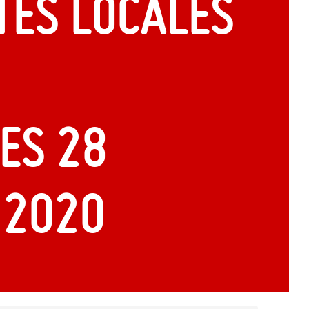
és locales
es 28
 2020