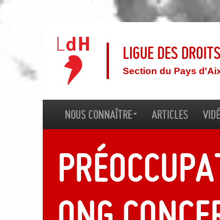
Ligue des droit
Section du Pays d'Ai
Nous connaître
Articles
Vid
Préoccupa
ONG conce