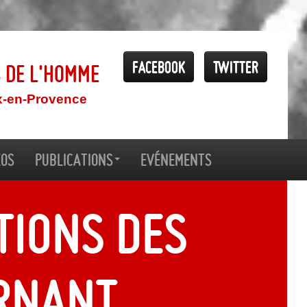
Facebook
Twitter
s de l'Homme
x-en-Provence
éos
Publications
Evénements
tions des
rnant