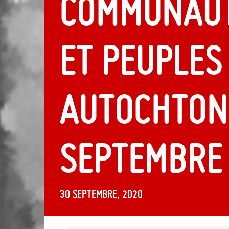
communaut
et peuples
autochton
septembre
30 septembre, 2020